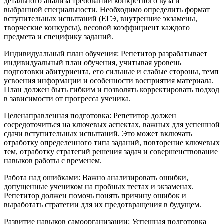
детального анализа требований конкретного вуза и
выбранной специальности. Необходимо определить формат
вступительных испытаний (ЕГЭ, внутренние экзамены,
творческие конкурсы), весовой коэффициент каждого
предмета и специфику заданий.
Индивидуальный план обучения: Репетитор разрабатывает
индивидуальный план обучения, учитывая уровень
подготовки абитуриента, его сильные и слабые стороны, темп
усвоения информации и особенности восприятия материала.
План должен быть гибким и позволять корректировать подход
в зависимости от прогресса ученика.
Целенаправленная подготовка: Репетитор должен
сосредоточиться на ключевых аспектах, важных для успешной
сдачи вступительных испытаний. Это может включать
отработку определенного типа заданий, повторение ключевых
тем, отработку стратегий решения задач и совершенствование
навыков работы с временем.
Работа над ошибками: Важно анализировать ошибки,
допущенные учеником на пробных тестах и экзаменах.
Репетитор должен помочь понять причину ошибок и
выработать стратегии для их предотвращения в будущем.
Развитие навыков самоорганизации: Успешная подготовка