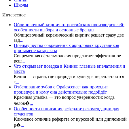
Школы
Интересное
Облицовочный кирпич от российских производителей:
особенности выбора и основные бренды
Облицовочный керамический кирпич решает сразу две
зад
...
Преимущества современных акриловых хрусталиков
при замене катаракты
Современная офтальмология предлагает эффективное
реш
...
Что открывает поездка в Кению: главные впечатления и
места
Кения — страна, где природа и культура переплетаются
т
...
Отбеливание зубов с Opalescence: как проходит
процедура и кому она действительно подойдёт
Красивая улыбка — это вопрос уверенности: когда
челов�
...
Особенности написания реферата: рекомендации для
студентов
Ключевое отличие реферата от курсовой или дипломной
р�
...