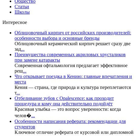
Общество
Статьи
Школы
Интересное
Облицовочный кирпич от российских производителей:
особенности выбора и основные бренды
Облицовочный керамический кирпич решает сразу две
зад
...
Преимущества современных акриловых хрусталиков
при замене катаракты
Современная офтальмология предлагает эффективное
реш
...
Что открывает поездка в Кению: главные впечатления и
места
Кения — страна, где природа и культура переплетаются
т
...
Отбеливание зубов с Opalescence: как проходит
процедура и кому она действительно подойдёт
Красивая улыбка — это вопрос уверенности: когда
челов�
...
Особенности написания реферата: рекомендации для
студентов
Ключевое отличие реферата от курсовой или дипломной