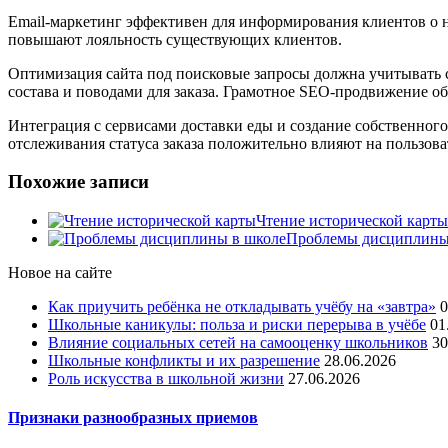
Email-маркетинг эффективен для информирования клиентов о 
повышают лояльность существующих клиентов.
Оптимизация сайта под поисковые запросы должна учитывать с
состава и поводами для заказа. Грамотное SEO-продвижение о
Интеграция с сервисами доставки еды и создание собственно
отслеживания статуса заказа положительно влияют на пользова
Похожие записи
Чтение исторической карты
Проблемы дисциплины
Новое на сайте
Как приучить ребёнка не откладывать учёбу на «завтра»
0
Школьные каникулы: польза и риски перерыва в учёбе
01
Влияние социальных сетей на самооценку школьников
30
Школьные конфликты и их разрешение
28.06.2026
Роль искусства в школьной жизни
27.06.2026
Признаки разнообразных приемов