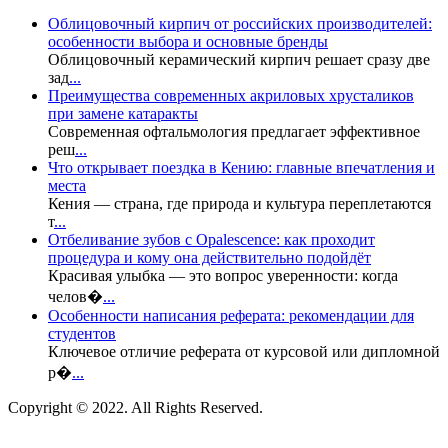
Облицовочный кирпич от российских производителей:
особенности выбора и основные бренды
Облицовочный керамический кирпич решает сразу две
зад
...
Преимущества современных акриловых хрусталиков
при замене катаракты
Современная офтальмология предлагает эффективное
реш
...
Что открывает поездка в Кению: главные впечатления и
места
Кения — страна, где природа и культура переплетаются
т
...
Отбеливание зубов с Opalescence: как проходит
процедура и кому она действительно подойдёт
Красивая улыбка — это вопрос уверенности: когда
челов�
...
Особенности написания реферата: рекомендации для
студентов
Ключевое отличие реферата от курсовой или дипломной
р�
...
Copyright © 2022. All Rights Reserved.