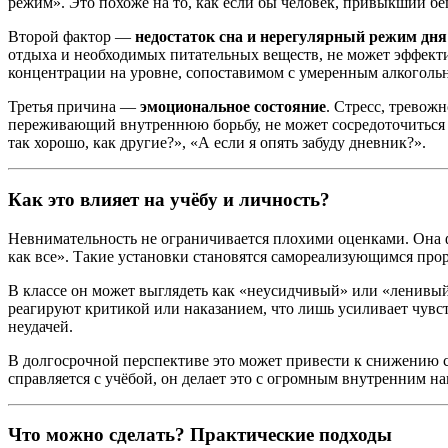
режим». Это похоже на то, как если бы человек, привыкший бе
Второй фактор —
недостаток сна и нерегулярный режим дня
отдыха и необходимых питательных веществ, не может эффект
концентрации на уровне, сопоставимом с умеренным алкоголь
Третья причина —
эмоциональное состояние
. Стресс, тревож
переживающий внутреннюю борьбу, не может сосредоточиться на
так хорошо, как другие?», «А если я опять забуду дневник?».
Как это влияет на учёбу и личность?
Невнимательность не ограничивается плохими оценками. Она 
как все». Такие установки становятся самореализующимся прор
В классе он может выглядеть как «неусидчивый» или «ленивый
реагируют критикой или наказанием, что лишь усиливает чувств
неудачей.
В долгосрочной перспективе это может привести к снижению с
справляется с учёбой, он делает это с огромным внутренним н
Что можно сделать? Практические подходы