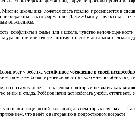
гать на спринтерские дистанции, вдруг попросили пройти марафо
. Многие школьники ложатся спать поздно, просыпаются в спеш
ивно обрабатывать информацию. Даже 30 минут недосыпа в тече
ным опьянением.
ность, конфликты в семье или в школе, чувство неполноценности
 уравнении или тексте, потому что его мысли заняты чем-то дру
формирует у ребёнка
устойчивое убеждение в своей неспособн
очеством: чем больше ребёнок верит в свою «неспособность», те
», но на самом деле — как человек, который
не знает, как вклю
о вины и стыда. Ребёнок начинает избегать учебы, оттягивать за
амооценки, социальной изоляции, а в некоторых случаях — к а
апряжением, что ведёт к выгоранию в подростковом возрасте.