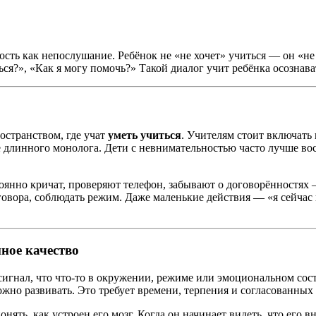
сть как непослушание. Ребёнок не «не хочет» учиться — он «не
ся?», «Как я могу помочь?» Такой диалог учит ребёнка осознава
остранством, где учат
уметь учиться
. Учителям стоит включать
де длинного монолога. Дети с невнимательностью часто лучше в
тоянно кричат, проверяют телефон, забывают о договорённостях
говора, соблюдать режим. Даже маленькие действия — «я сейчас н
ное качество
сигнал, что что-то в окружении, режиме или эмоциональном сос
ожно развивать. Это требует времени, терпения и согласованных
онять, как устроен его мозг. Когда он начинает видеть, что его