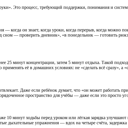
 руки». Это процесс, требующий поддержки, понимания и систем
ня — когда он знает, когда уроки, когда перерыв, когда можно п
д сном — проверить дневник», «в понедельник — готовить рюкз
нее 25 минут концентрации, затем 5 минут отдыха. Такой подход
применять её в домашних условиях: не «сделать всё сразу», а «
отвлекает. Даже если ребёнок думает, что «он может работать пр
порядоченное пространство для учёбы — даже если это просто уг
же 10 минут ходьбы перед уроком или лёгкая зарядка улучшаю
ые дыхательные упражнения — вдох на четыре счёта, задержка 