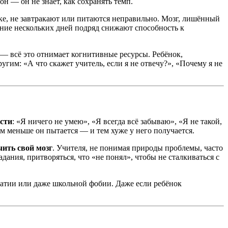
н — он не знает, как сохранять темп.
ке, не завтракают или питаются неправильно. Мозг, лишённый
ние нескольких дней подряд снижают способность к
 — всё это отнимает когнитивные ресурсы. Ребёнок,
гим: «А что скажет учитель, если я не отвечу?», «Почему я не
ости
: «Я ничего не умею», «Я всегда всё забываю», «Я не такой,
м меньше он пытается — и тем хуже у него получается.
чить свой мозг
. Учителя, не понимая природы проблемы, часто
дания, притворяться, что «не понял», чтобы не сталкиваться с
патии или даже школьной фобии. Даже если ребёнок