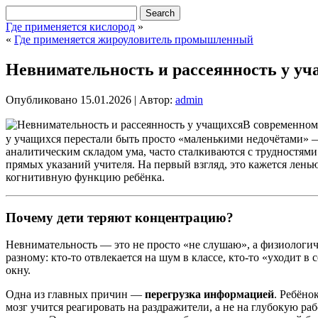
Где применяется кислород
»
«
Где применяется жироуловитель промышленный
Невнимательность и рассеянность у уч
Опубликовано
15.01.2026
|
Автор:
admin
В современном 
у учащихся перестали быть просто «маленькими недочётами» —
аналитическим складом ума, часто сталкиваются с трудностями
прямых указаний учителя. На первый взгляд, это кажется ле
когнитивную функцию ребёнка.
Почему дети теряют концентрацию?
Невнимательность — это не просто «не слушаю», а физиологиче
разному: кто-то отвлекается на шум в классе, кто-то «уходит в
окну.
Одна из главных причин —
перегрузка информацией
. Ребёно
мозг учится реагировать на раздражители, а не на глубокую ра