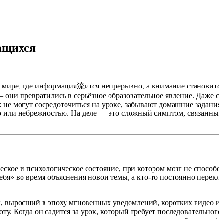
ащихся
мире, где информация流ится непрерывно, а внимание становится
 они превратились в серьёзное образовательное явление. Даже
: не могут сосредоточиться на уроке, забывают домашние задани
нью или небрежностью. На деле — это сложный симптом, связан
ское и психологическое состояние, при котором мозг не способе
 себя» во время объяснения новой темы, а кто-то постоянно пере
к, выросший в эпоху мгновенных уведомлений, коротких видео 
боту. Когда он садится за урок, который требует последовательн