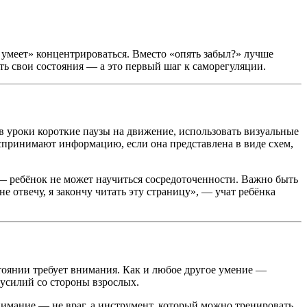
 умеет» концентрироваться. Вместо «опять забыл?» лучше
ть свои состояния — а это первый шаг к саморегуляции.
 в уроки короткие паузы на движение, использовать визуальные
оспринимают информацию, если она представлена в виде схем,
 — ребёнок не может научиться сосредоточенности. Важно быть
е отвечу, я закончу читать эту страницу», — учат ребёнка
тоянии требует внимания. Как и любое другое умение —
 усилий со стороны взрослых.
 внимание — не враг, а инструмент, который можно тренировать,