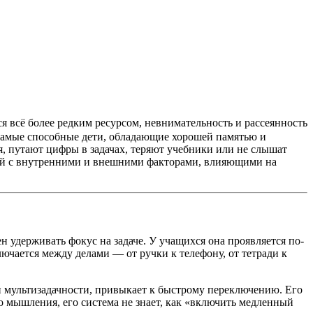
 всё более редким ресурсом, невнимательность и рассеянность
 самые способные дети, обладающие хорошей памятью и
я, путают цифры в задачах, теряют учебники или не слышат
ный с внутренними и внешними факторами, влияющими на
н удерживать фокус на задаче. У учащихся она проявляется по-
ключается между делами — от ручки к телефону, от тетради к
и мультизадачности, привыкает к быстрому переключению. Его
ого мышления, его система не знает, как «включить медленный