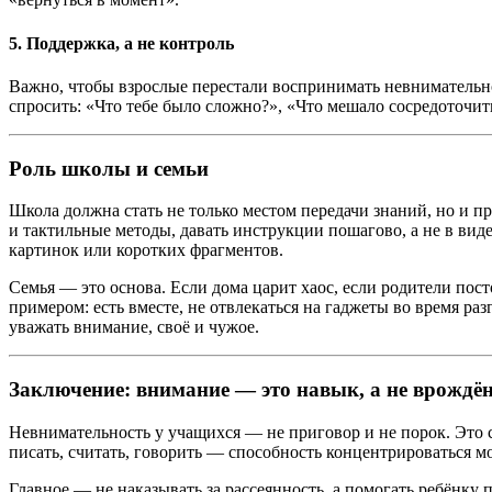
5.
Поддержка, а не контроль
Важно, чтобы взрослые перестали воспринимать невнимательно
спросить: «Что тебе было сложно?», «Что мешало сосредоточить
Роль школы и семьи
Школа должна стать не только местом передачи знаний, но и пр
и тактильные методы, давать инструкции пошагово, а не в ви
картинок или коротких фрагментов.
Семья — это основа. Если дома царит хаос, если родители пос
примером: есть вместе, не отвлекаться на гаджеты во время раз
уважать внимание, своё и чужое.
Заключение: внимание — это навык, а не врождён
Невнимательность у учащихся — не приговор и не порок. Это 
писать, считать, говорить — способность концентрироваться м
Главное — не наказывать за рассеянность, а помогать ребёнку п