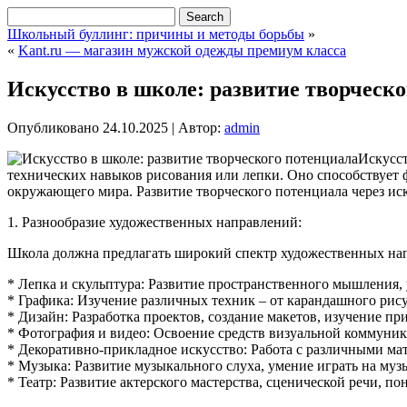
Школьный буллинг: причины и методы борьбы
»
«
Kant.ru — магазин мужской одежды премиум класса
Искусство в школе: развитие творческ
Опубликовано
24.10.2025
|
Автор:
admin
Искусст
технических навыков рисования или лепки. Оно способствует
окружающего мира. Развитие творческого потенциала через и
1. Разнообразие художественных направлений:
Школа должна предлагать широкий спектр художественных нап
* Лепка и скульптура: Развитие пространственного мышления, 
* Графика: Изучение различных техник – от карандашного рис
* Дизайн: Разработка проектов, создание макетов, изучение п
* Фотография и видео: Освоение средств визуальной коммуник
* Декоративно-прикладное искусство: Работа с различными мат
* Музыка: Развитие музыкального слуха, умение играть на му
* Театр: Развитие актерского мастерства, сценической речи, п