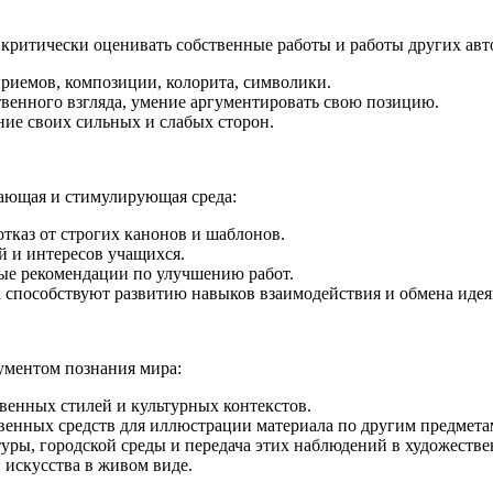
 критически оценивать собственные работы и работы других авт
риемов, композиции, колорита, символики.
венного взгляда, умение аргументировать свою позицию.
ние своих сильных и слабых сторон.
ающая и стимулирующая среда:
тказ от строгих канонов и шаблонов.
 и интересов учащихся.
ные рекомендации по улучшению работ.
а способствуют развитию навыков взаимодействия и обмена идея
ументом познания мира:
венных стилей и культурных контекстов.
венных средств для иллюстрации материала по другим предмета
уры, городской среды и передача этих наблюдений в художеств
 искусства в живом виде.