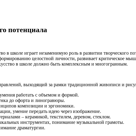
ого потенциала
во в школе играет незаменимую роль в развитии творческого по
 формированию целостной личности, развивает критическое мы
скусство в школе должно быть комплексным и многогранным.
равлений, выходящий за рамки традиционной живописи и рисун
умения работать с объемом и формой.
унка до офорта и линогравюры.
ринципов композиции и эргономики.
ации, умение передать идею через изображение.
ериалами – керамикой, текстилем, деревом, стеклом.
зыкальных инструментах, понимание музыкальной грамоты.
онимание драматургии.