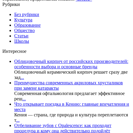
Рубрики
Без рубрики
Культура
Образование
Общество
Статьи
Школы
Интересное
Облицовочный кирпич от российских производителей:
особенности выбора и основные бренды
Облицовочный керамический кирпич решает сразу две
зад
...
Преимущества современных акриловых хрусталиков
при замене катаракты
Современная офтальмология предлагает эффективное
реш
...
Что открывает поездка в Кению: главные впечатления и
места
Кения — страна, где природа и культура переплетаются
т
...
Отбеливание зубов с Opalescence: как проходит
процедура и кому она действительно подойдёт