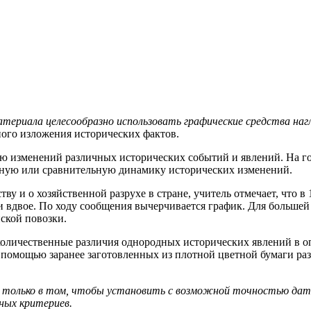
атериала целесообразно использовать графические средства на
ого изложения исторических фактов.
ю изменений различных исторических событий и явлений. На го
ную или сравнительную динамику исторических изменений.
ву и о хозяйственной разрухе в стране, учитель отмечает, что в 
чти вдвое. По ходу сообщения вычерчивается график. Для больш
ской повозки.
личественные различия однородных исторических явлений в оп
 помощью заранее заготовленных из плотной цветной бумаги ра
е только в том, чтобы установить с возможной точностью даты
чных критериев.