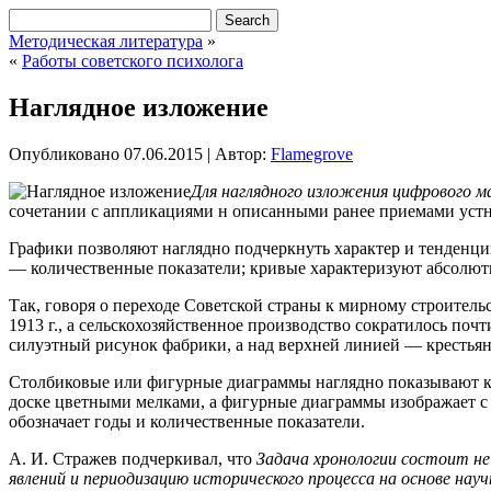
Методическая литература
»
«
Работы советского психолога
Наглядное изложение
Опубликовано
07.06.2015
|
Автор:
Flamegrove
Для наглядного изложения цифрового м
сочетании с аппликациями н описанными ранее приемами устн
Графики позволяют наглядно подчеркнуть характер и тенденци
— количественные показатели;
кривые характеризуют абсолют
Так, говоря о переходе Советской страны к мирному строительст
1913 г., а сельскохозяйственное производство сократилось по
силуэтный рисунок фабрики, а над верхней линией — крестьян
Столбиковые или фигурные диаграммы наглядно показывают ко
доске цветными мелками, а фигурные диаграммы изображает с
обозначает годы и количественные показатели.
А. И. Стражев подчеркивал, что
Задача хронологии состоит н
явлений и периодизацию исторического процесса на основе нау