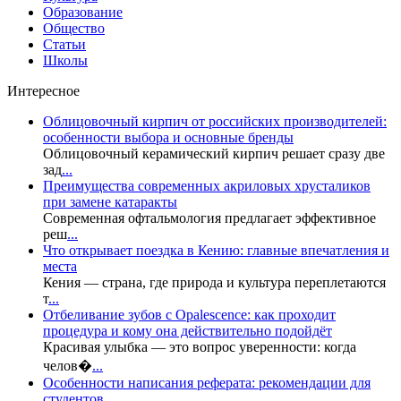
Образование
Общество
Статьи
Школы
Интересное
Облицовочный кирпич от российских производителей:
особенности выбора и основные бренды
Облицовочный керамический кирпич решает сразу две
зад
...
Преимущества современных акриловых хрусталиков
при замене катаракты
Современная офтальмология предлагает эффективное
реш
...
Что открывает поездка в Кению: главные впечатления и
места
Кения — страна, где природа и культура переплетаются
т
...
Отбеливание зубов с Opalescence: как проходит
процедура и кому она действительно подойдёт
Красивая улыбка — это вопрос уверенности: когда
челов�
...
Особенности написания реферата: рекомендации для
студентов