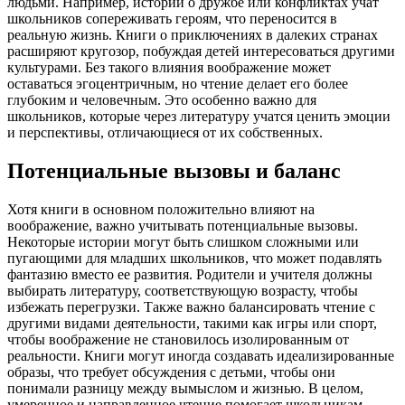
людьми. Например, истории о дружбе или конфликтах учат
школьников сопереживать героям, что переносится в
реальную жизнь. Книги о приключениях в далеких странах
расширяют кругозор, побуждая детей интересоваться другими
культурами. Без такого влияния воображение может
оставаться эгоцентричным, но чтение делает его более
глубоким и человечным. Это особенно важно для
школьников, которые через литературу учатся ценить эмоции
и перспективы, отличающиеся от их собственных.
Потенциальные вызовы и баланс
Хотя книги в основном положительно влияют на
воображение, важно учитывать потенциальные вызовы.
Некоторые истории могут быть слишком сложными или
пугающими для младших школьников, что может подавлять
фантазию вместо ее развития. Родители и учителя должны
выбирать литературу, соответствующую возрасту, чтобы
избежать перегрузки. Также важно балансировать чтение с
другими видами деятельности, такими как игры или спорт,
чтобы воображение не становилось изолированным от
реальности. Книги могут иногда создавать идеализированные
образы, что требует обсуждения с детьми, чтобы они
понимали разницу между вымыслом и жизнью. В целом,
умеренное и направленное чтение помогает школьникам