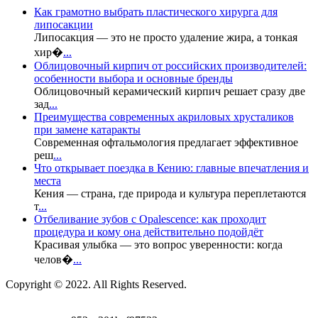
Как грамотно выбрать пластического хирурга для
липосакции
Липосакция — это не просто удаление жира, а тонкая
хир�
...
Облицовочный кирпич от российских производителей:
особенности выбора и основные бренды
Облицовочный керамический кирпич решает сразу две
зад
...
Преимущества современных акриловых хрусталиков
при замене катаракты
Современная офтальмология предлагает эффективное
реш
...
Что открывает поездка в Кению: главные впечатления и
места
Кения — страна, где природа и культура переплетаются
т
...
Отбеливание зубов с Opalescence: как проходит
процедура и кому она действительно подойдёт
Красивая улыбка — это вопрос уверенности: когда
челов�
...
Copyright © 2022. All Rights Reserved.