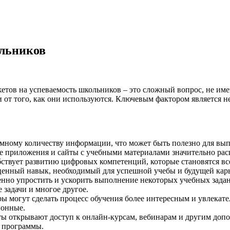
ольников
етов на успеваемость школьников – это сложный вопрос, не им
и от того, как они используются. Ключевым фактором является не
омному количеству информации, что может быть полезно для вы
е приложения и сайты с учебными материалами значительно ра
ствует развитию цифровых компетенций, которые становятся вс
ценный навык, необходимый для успешной учебы и будущей кар
енно упростить и ускорить выполнение некоторых учебных зада
 задачи и многое другое.
ры могут сделать процесс обучения более интересным и увлека
ионные.
ты открывают доступ к онлайн-курсам, вебинарам и другим доп
й программы.