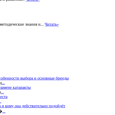
етодические знания и...
Читать»
собенности выбора и основные бренды
д
...
замене катаракты
ш
...
еста
..
а и кому она действительно подойдёт
в�
...