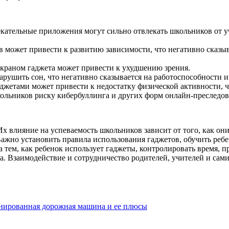
лекательные приложения могут сильно отвлекать школьников от
в может привести к развитию зависимости, что негативно сказыв
экраном гаджета может привести к ухудшению зрения.
арушить сон, что негативно сказывается на работоспособности 
джетами может привести к недостатку физической активности, чт
кольников риску кибербуллинга и других форм онлайн-преследо
х влияние на успеваемость школьников зависит от того, как они
 Важно установить правила использования гаджетов, обучить ре
тем, как ребенок использует гаджеты, контролировать время, пр
. Взаимодействие и сотрудничество родителей, учителей и сами
ированная дорожная машина и ее плюсы