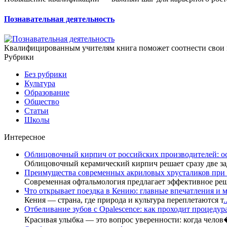
Познавательная деятельность
Квалифицированным учителям книга поможет соотнести свои м
Рубрики
Без рубрики
Культура
Образование
Общество
Статьи
Школы
Интересное
Облицовочный кирпич от российских производителей: о
Облицовочный керамический кирпич решает сразу две за
Преимущества современных акриловых хрусталиков при 
Современная офтальмология предлагает эффективное ре
Что открывает поездка в Кению: главные впечатления и м
Кения — страна, где природа и культура переплетаются т
.
Отбеливание зубов с Opalescence: как проходит процедур
Красивая улыбка — это вопрос уверенности: когда чело