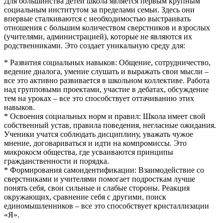
Для большинства детей школа является первым крупным
социальным институтом за пределами семьи. Здесь они
впервые сталкиваются с необходимостью выстраивать
отношения с большим количеством сверстников и взрослых
(учителями, администрацией), которые не являются их
родственниками. Это создает уникальную среду для:
* Развития социальных навыков: Общение, сотрудничество,
ведение диалога, умение слушать и выражать свои мысли –
все это активно развивается в школьном коллективе. Работа
над групповыми проектами, участие в дебатах, обсуждение
тем на уроках – все это способствует оттачиванию этих
навыков.
* Освоения социальных норм и правил: Школа имеет свой
собственный устав, правила поведения, негласные ожидания.
Ученики учатся соблюдать дисциплину, уважать чужое
мнение, договариваться и идти на компромиссы. Это
микрокосм общества, где усваиваются принципы
гражданственности и порядка.
* Формирования самоидентификации: Взаимодействие со
сверстниками и учителями помогает подросткам лучше
понять себя, свои сильные и слабые стороны. Реакция
окружающих, сравнение себя с другими, поиск
единомышленников – все это способствует кристаллизации
«Я».