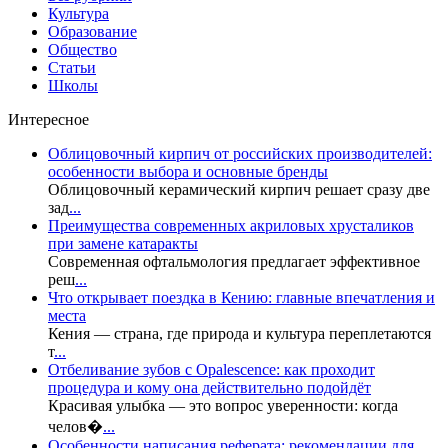
Культура
Образование
Общество
Статьи
Школы
Интересное
Облицовочный кирпич от российских производителей:
особенности выбора и основные бренды
Облицовочный керамический кирпич решает сразу две
зад
...
Преимущества современных акриловых хрусталиков
при замене катаракты
Современная офтальмология предлагает эффективное
реш
...
Что открывает поездка в Кению: главные впечатления и
места
Кения — страна, где природа и культура переплетаются
т
...
Отбеливание зубов с Opalescence: как проходит
процедура и кому она действительно подойдёт
Красивая улыбка — это вопрос уверенности: когда
челов�
...
Особенности написания реферата: рекомендации для