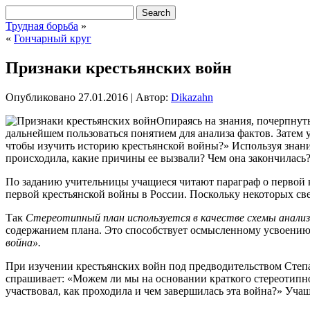
Трудная борьба
»
«
Гончарный круг
Признаки крестьянских войн
Опубликовано
27.01.2016
|
Автор:
Dikazahn
Опираясь на знания, почерпнут
дальнейшем пользоваться понятием для анализа фактов. Затем 
чтобы изучить историю крестьянской войны?» Используя знани
происходила, какие причины ее вызвали? Чем она закончилась
По заданию учительницы учащиеся читают параграф о первой к
первой крестьянской войны в России. Поскольку некоторых све
Так
Стереотипный план используется в качестве схемы анализ
содержанием плана. Это способствует осмысленному усвоению 
война».
При изучении крестьянских войн под предводительством Степа
спрашивает: «Можем ли мы на основании краткого стереотипно
участвовал, как проходила и чем завершилась эта война?» Уча