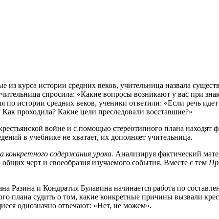
ые из курса истории средних веков, учительница назвала сущест
учительница спросила: «Какие вопросы возникают у вас при знак
я по истории средних веков, ученики
ответили: «Если речь идет
? Как проходила? Какие цели преследовали восставшие?»
рестьянской войне и с помощью стереотипного плана находят ф
дений в учебнике не хватает, их дополняет учительница.
а конкретного содержания урока.
Анализируя фактический матер
общих черт и своеобразия изучаемого события. Вместе с тем
Пр
на Разина и Кондратия Булавина начинается работа по составле
го плана судить о том, какие конкретные причины вызвали крес
щиеся однозначно отвечают: «Нет, не можем».