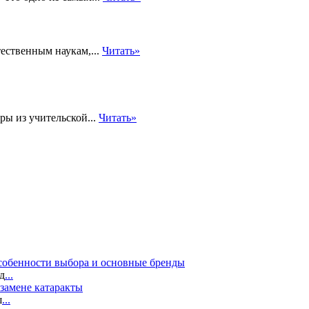
ественным наукам,...
Читать»
ры из учительской...
Читать»
собенности выбора и основные бренды
д
...
замене катаракты
ш
...