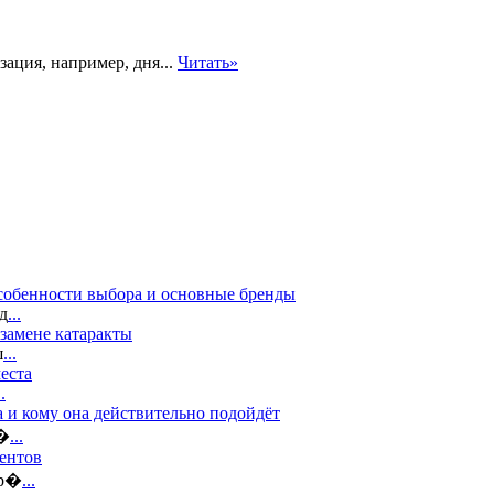
зация, например, дня...
Читать»
собенности выбора и основные бренды
д
...
замене катаракты
ш
...
еста
..
а и кому она действительно подойдёт
в�
...
дентов
 р�
...