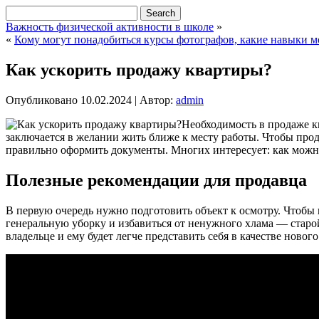
Важность физической активности в школе
»
«
Кому могут понадобиться курсы фотографов, какие навыки 
Как ускорить продажу квартиры?
Опубликовано
10.02.2024
|
Автор:
admin
Необходимость в продаже к
заключается в желании жить ближе к месту работы. Чтобы про
правильно оформить документы. Многих интересует: как можн
Полезные рекомендации для продавца
В первую очередь нужно подготовить объект к осмотру. Чтобы
генеральную уборку и избавиться от ненужного хлама — старо
владельце и ему будет легче представить себя в качестве нового