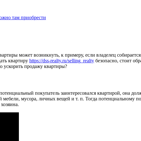
можно там приобрести
вартиры может возникнуть, к примеру, если владелец собираетс
дать квартиру
https://dss-realty.ru/selling_realty
безопасно, стоит об
о ускорить продажу квартиры?
 потенциальный покупатель заинтересовался квартирой, она дол
й мебели, мусора, личных вещей и т. п. Тогда потенциальному 
 хозяина.