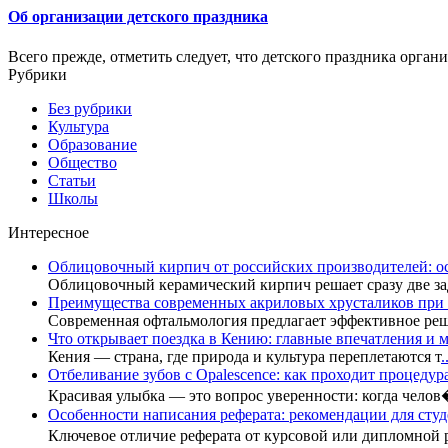
Об организации детского праздника
Всего прежде, отметить следует, что детского праздника органи
Рубрики
Без рубрики
Культура
Образование
Общество
Статьи
Школы
Интересное
Облицовочный кирпич от российских производителей: о
Облицовочный керамический кирпич решает сразу две за
Преимущества современных акриловых хрусталиков при 
Современная офтальмология предлагает эффективное ре
Что открывает поездка в Кению: главные впечатления и м
Кения — страна, где природа и культура переплетаются т
.
Отбеливание зубов с Opalescence: как проходит процедур
Красивая улыбка — это вопрос уверенности: когда чело
Особенности написания реферата: рекомендации для сту
Ключевое отличие реферата от курсовой или дипломной