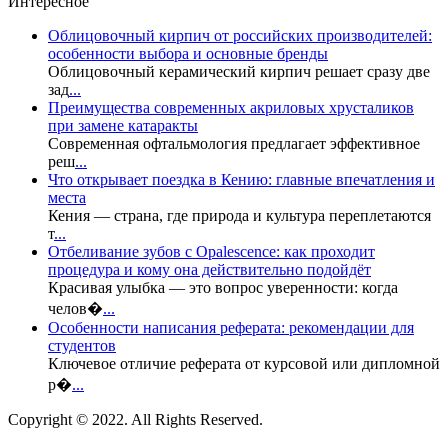
Интересное
Облицовочный кирпич от российских производителей:
особенности выбора и основные бренды
Облицовочный керамический кирпич решает сразу две
зад
...
Преимущества современных акриловых хрусталиков
при замене катаракты
Современная офтальмология предлагает эффективное
реш
...
Что открывает поездка в Кению: главные впечатления и
места
Кения — страна, где природа и культура переплетаются
т
...
Отбеливание зубов с Opalescence: как проходит
процедура и кому она действительно подойдёт
Красивая улыбка — это вопрос уверенности: когда
челов�
...
Особенности написания реферата: рекомендации для
студентов
Ключевое отличие реферата от курсовой или дипломной
р�
...
Copyright © 2022. All Rights Reserved.