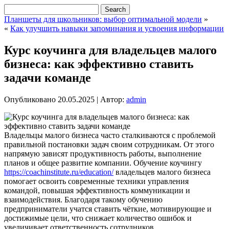
Планшеты для школьников: выбор оптимальной модели
»
«
Как улучшить навыки запоминания и усвоения информации
Курс коучинга для владельцев малого
бизнеса: как эффективно ставить
задачи команде
Опубликовано
20.05.2025
|
Автор:
admin
Владельцы малого бизнеса часто сталкиваются с проблемой
правильной постановки задач своим сотрудникам. От этого
напрямую зависят продуктивность работы, выполнение
планов и общее развитие компании. Обучение коучингу
https://coachinstitute.ru/education/
владельцев малого бизнеса
помогает освоить современные техники управления
командой, повышая эффективность коммуникации и
взаимодействия. Благодаря такому обучению
предприниматели учатся ставить чёткие, мотивирующие и
достижимые цели, что снижает количество ошибок и
увеличивает ответственность сотрудников.