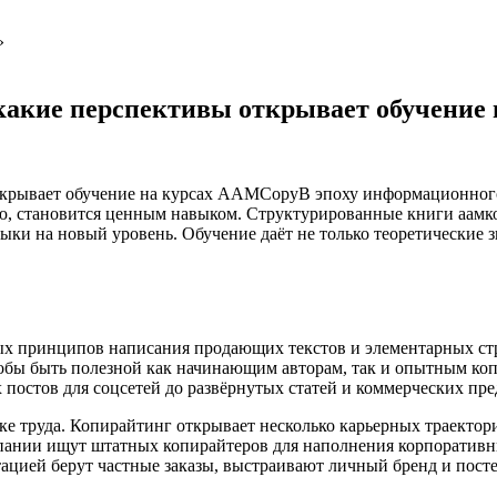
»
 какие перспективы открывает обучение
В эпоху информационного
ию, становится ценным навыком. Структурированные книги аам
ыки на новый уровень. Обучение даёт не только теоретические 
 принципов написания продающих текстов и элементарных стр
чтобы быть полезной как начинающим авторам, так и опытным к
 постов для соцсетей до развёрнутых статей и коммерческих пр
 труда. Копирайтинг открывает несколько карьерных траекторий
мпании ищут штатных копирайтеров для наполнения корпоративн
ацией берут частные заказы, выстраивают личный бренд и пост