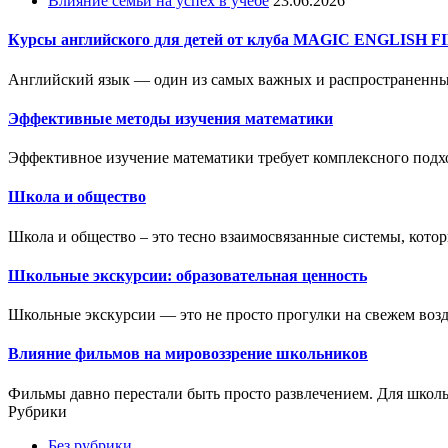
Влияние семьи на успех в учёбе
23.06.2026
Курсы английского для детей от клуба MAGIC ENGLISH F
Английский язык — один из самых важных и распространенных
Эффективные методы изучения математики
Эффективное изучение математики требует комплексного подх
Школа и общество
Школа и общество – это тесно взаимосвязанные системы, котор
Школьные экскурсии: образовательная ценность
Школьные экскурсии — это не просто прогулки на свежем возд
Влияние фильмов на мировоззрение школьников
Фильмы давно перестали быть просто развлечением. Для школь
Рубрики
Без рубрики