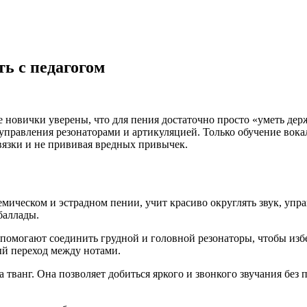
ь с педагогом
 новички уверены, что для пения достаточно просто «уметь дер
управления резонаторами и артикуляцией. Только обучение вока
связки и не прививая вредных привычек.
емическом и эстрадном пении, учит красиво округлять звук, упр
баллады.
омогают соединить грудной и головной резонаторы, чтобы избе
ый переход между нотами.
тванг. Она позволяет добиться яркого и звонкого звучания без 