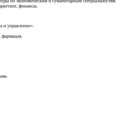
атуры по экономическим и гуманитарным специальностям.
аркетинг, финансы.
а и управление».
, фармация.
иям.