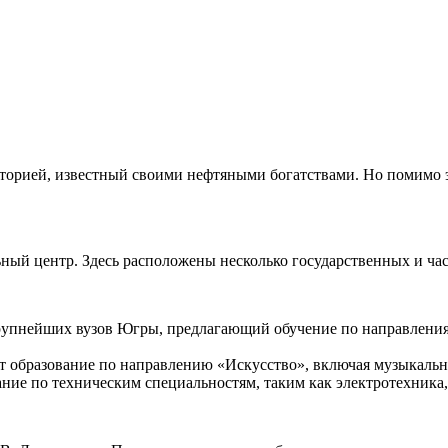
сторией, известный своими нефтяными богатствами. Но помимо э
льный центр. Здесь расположены несколько государственных и ч
рупнейших вузов Югры, предлагающий обучение по направлениям
т образование по направлению «Искусство», включая музыкально
ание по техническим специальностям, таким как электротехника