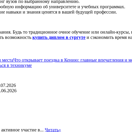
инг вузов по выбранному направлению.
дробную информацию об университете и учебных программах.
кие навыки и знания ценятся в вашей будущей профессии.
вания. Будь то традиционное очное обучение или онлайн-курсы,
есть возможность
купить диплом в сургуте
и сэкономить время на
Что открывает поездка в Кению: главные впечатления и м
ься в техникуме
.07.2026
.06.2026
активное участие в...
Читать»