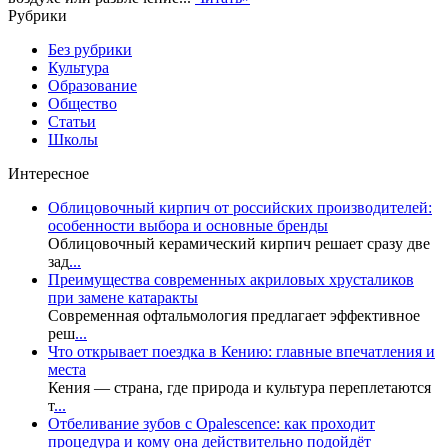
Рубрики
Без рубрики
Культура
Образование
Общество
Статьи
Школы
Интересное
Облицовочный кирпич от российских производителей:
особенности выбора и основные бренды
Облицовочный керамический кирпич решает сразу две
зад
...
Преимущества современных акриловых хрусталиков
при замене катаракты
Современная офтальмология предлагает эффективное
реш
...
Что открывает поездка в Кению: главные впечатления и
места
Кения — страна, где природа и культура переплетаются
т
...
Отбеливание зубов с Opalescence: как проходит
процедура и кому она действительно подойдёт