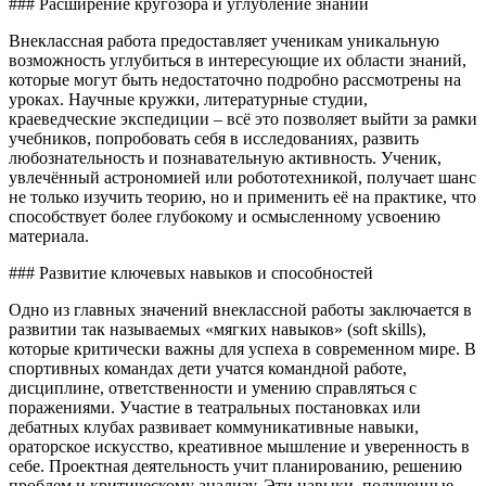
### Расширение кругозора и углубление знаний
Внеклассная работа предоставляет ученикам уникальную
возможность углубиться в интересующие их области знаний,
которые могут быть недостаточно подробно рассмотрены на
уроках. Научные кружки, литературные студии,
краеведческие экспедиции – всё это позволяет выйти за рамки
учебников, попробовать себя в исследованиях, развить
любознательность и познавательную активность. Ученик,
увлечённый астрономией или робототехникой, получает шанс
не только изучить теорию, но и применить её на практике, что
способствует более глубокому и осмысленному усвоению
материала.
### Развитие ключевых навыков и способностей
Одно из главных значений внеклассной работы заключается в
развитии так называемых «мягких навыков» (soft skills),
которые критически важны для успеха в современном мире. В
спортивных командах дети учатся командной работе,
дисциплине, ответственности и умению справляться с
поражениями. Участие в театральных постановках или
дебатных клубах развивает коммуникативные навыки,
ораторское искусство, креативное мышление и уверенность в
себе. Проектная деятельность учит планированию, решению
проблем и критическому анализу. Эти навыки, полученные