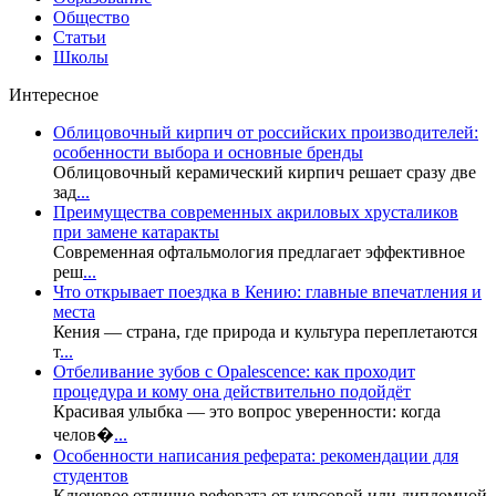
Общество
Статьи
Школы
Интересное
Облицовочный кирпич от российских производителей:
особенности выбора и основные бренды
Облицовочный керамический кирпич решает сразу две
зад
...
Преимущества современных акриловых хрусталиков
при замене катаракты
Современная офтальмология предлагает эффективное
реш
...
Что открывает поездка в Кению: главные впечатления и
места
Кения — страна, где природа и культура переплетаются
т
...
Отбеливание зубов с Opalescence: как проходит
процедура и кому она действительно подойдёт
Красивая улыбка — это вопрос уверенности: когда
челов�
...
Особенности написания реферата: рекомендации для
студентов
Ключевое отличие реферата от курсовой или дипломной