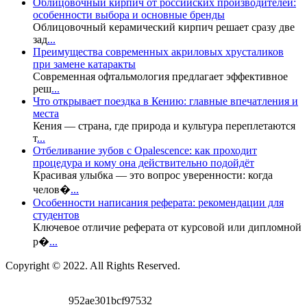
Облицовочный кирпич от российских производителей:
особенности выбора и основные бренды
Облицовочный керамический кирпич решает сразу две
зад
...
Преимущества современных акриловых хрусталиков
при замене катаракты
Современная офтальмология предлагает эффективное
реш
...
Что открывает поездка в Кению: главные впечатления и
места
Кения — страна, где природа и культура переплетаются
т
...
Отбеливание зубов с Opalescence: как проходит
процедура и кому она действительно подойдёт
Красивая улыбка — это вопрос уверенности: когда
челов�
...
Особенности написания реферата: рекомендации для
студентов
Ключевое отличие реферата от курсовой или дипломной
р�
...
Copyright © 2022. All Rights Reserved.
952ae301bcf97532