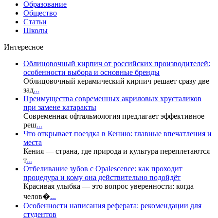
Образование
Общество
Статьи
Школы
Интересное
Облицовочный кирпич от российских производителей:
особенности выбора и основные бренды
Облицовочный керамический кирпич решает сразу две
зад
...
Преимущества современных акриловых хрусталиков
при замене катаракты
Современная офтальмология предлагает эффективное
реш
...
Что открывает поездка в Кению: главные впечатления и
места
Кения — страна, где природа и культура переплетаются
т
...
Отбеливание зубов с Opalescence: как проходит
процедура и кому она действительно подойдёт
Красивая улыбка — это вопрос уверенности: когда
челов�
...
Особенности написания реферата: рекомендации для
студентов