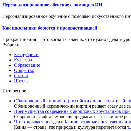
Персонализированное обучение с помощью ИИ
Персонализированное обучение с помощью искусственного инте
Как школьники борются с прокрастинацией
Прокрастинация — это когда ты знаешь, что нужно сделать урок
Рубрики
Без рубрики
Культура
Образование
Общество
Статьи
Школы
Интересное
Облицовочный кирпич от российских производителей: о
Облицовочный керамический кирпич решает сразу две за
Преимущества современных акриловых хрусталиков при 
Современная офтальмология предлагает эффективное ре
Что открывает поездка в Кению: главные впечатления и м
Кения — страна, где природа и культура переплетаются т
.