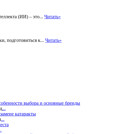
ллекта (ИИ) – это...
Читать»
и, подготовиться к...
Читать»
собенности выбора и основные бренды
д
...
замене катаракты
ш
...
еста
..