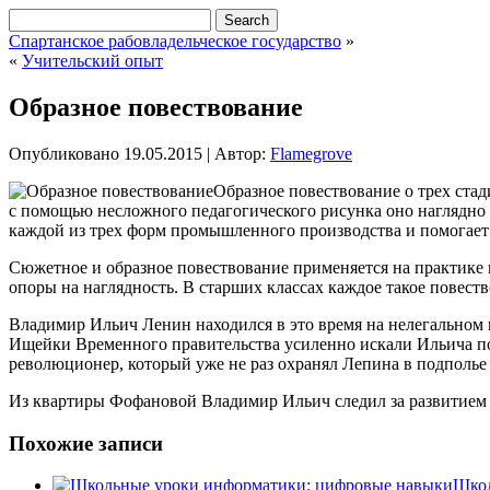
Спартанское рабовладельческое государство
»
«
Учительский опыт
Образное повествование
Опубликовано
19.05.2015
|
Автор:
Flamegrove
Образное повествование о трех ста
с помощью несложного педагогического рисунка оно наглядно
каждой из трех форм промышленного производства и помогает
Сюжетное и образное повествование применяется на практике не
опоры на наглядность. В старших классах каждое такое повеств
Владимир Ильич Ленин находился в это время на нелегальном
Ищейки Временного правительства усиленно искали Ильича по
революционер, который уже не раз охранял Лепина в подполье
Из квартиры Фофановой Владимир Ильич следил за развитием
Похожие записи
Школ