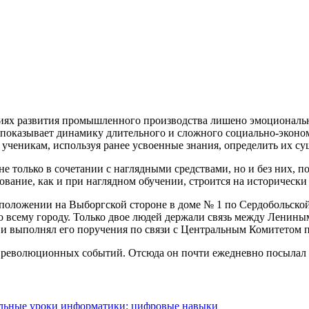
диях развития промышленного производства лишено эмоциональн
 показывает динамику длительного и сложного социально-эконом
 ученикам, используя
ранее усвоенные знания, определить их с
 только в сочетании с наглядными средствами, но и без них, по
ование, как и при наглядном обучении, строится на исторически
 положении на Выборгской стороне в доме № 1 по Сердобольско
 всему городу. Только двое людей держали связь между Ленин
 и выполнял его поручения по связи с Центральным Комитетом 
 революционных событий. Отсюда он почти ежедневно посылал 
ьные уроки информатики: цифровые навыки