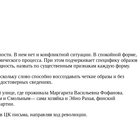
ости. В нем нет и конфликтной ситуации. В спокойной форме,
ического процесса. При этом подчеркивает специфику образов
ущность, назвать по существенным признакам каждую форму.
скольку слово способно воссоздавать четкие образы и без
 достоверных сведениях.
й улице, где проживала Маргарита Васильевна Фофанова.
ым и Смольным— сама хозяйка и Эйно Рахья, финский
партии.
в ЦК письма, направляя ход революции.