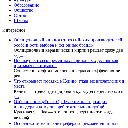
Образование
Общество
Статьи
Школы
Интересное
Облицовочный кирпич от российских производителей:
особенности выбора и основные бренды
Облицовочный керамический кирпич решает сразу две
зад
...
Преимущества современных акриловых хрусталиков
при замене катаракты
Современная офтальмология предлагает эффективное
реш
...
Что открывает поездка в Кению: главные впечатления и
места
Кения — страна, где природа и культура переплетаются
т
...
Отбеливание зубов с Opalescence: как проходит
процедура и кому она действительно подойдёт
Красивая улыбка — это вопрос уверенности: когда
челов�
...
Особенности написания реферата: рекомендации для