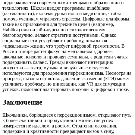
поддерживается современными трендами в образовании и
технологиях. Школы вводят программы mindfulness
(осознанности), включая уроки йоги и медитации, чтобы
помочь ученикам управлять стрессом. Цифровые платформы,
такие как приложения для трекинга целей (например,
Habitica) или онлайн-курсы по психологическому
благополучию, делают стратегии доступными. Однако,
социальные сети усугубляют проблему, показывая
«идеальные» жизни, что требует цифровой грамотности. В
России и мире растёт фокус на ментальном здоровье:
школьные психологи проводят семинары, а родители учатся
поддерживать баланс. Тренды включают интеграцию
искусства — театр, музыка и визуальные искусства
используются для преодоления перфекционизма. Несмотря на
прогресс, вызовы остаются: давление экзаменов (ЕГЭ) может
усиливать проблему, но инновации, как VR для симуляции
успехов, помогают адаптировать подходы к цифровой эпохе.
Заключение
Школьники, борющиеся с перфекционизмом, открывают путь
к более счастливой и продуктивной жизни, где успех
измеряется не идеалом, а ростом. Стратегии осознания,
поддержки и креативности превращают вызов в силу,