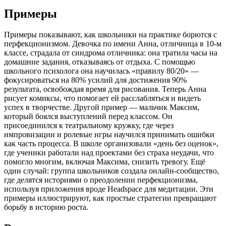
Примеры
Примеры показывают, как школьники на практике борются с
перфекционизмом. Девочка по имени Анна, отличница в 10-м
классе, страдала от синдрома отличника: она тратила часы на
домашние задания, отказываясь от отдыха. С помощью
школьного психолога она научилась «правилу 80/20» —
фокусироваться на 80% усилий для достижения 90%
результата, освобождая время для рисования. Теперь Анна
рисует комиксы, что помогает ей расслабляться и видеть
успех в творчестве. Другой пример — мальчик Максим,
который боялся выступлений перед классом. Он
присоединился к театральному кружку, где через
импровизации и ролевые игры научился принимать ошибки
как часть процесса. В школе организовали «день без оценок»,
где ученики работали над проектами без страха неудачи, что
помогло многим, включая Максима, снизить тревогу. Ещё
один случай: группа школьников создала онлайн-сообщество,
где делятся историями о преодолении перфекционизма,
используя приложения вроде Headspace для медитации. Эти
примеры иллюстрируют, как простые стратегии превращают
борьбу в историю роста.