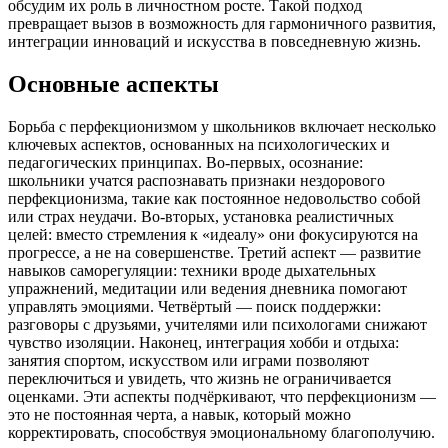
обсудим их роль в личностном росте. Такой подход
превращает вызов в возможность для гармоничного развития,
интеграции инноваций и искусства в повседневную жизнь.
Основные аспекты
Борьба с перфекционизмом у школьников включает несколько
ключевых аспектов, основанных на психологических и
педагогических принципах. Во-первых, осознание:
школьники учатся распознавать признаки нездорового
перфекционизма, такие как постоянное недовольство собой
или страх неудачи. Во-вторых, установка реалистичных
целей: вместо стремления к «идеалу» они фокусируются на
прогрессе, а не на совершенстве. Третий аспект — развитие
навыков саморегуляции: техники вроде дыхательных
упражнений, медитации или ведения дневника помогают
управлять эмоциями. Четвёртый — поиск поддержки:
разговоры с друзьями, учителями или психологами снижают
чувство изоляции. Наконец, интеграция хобби и отдыха:
занятия спортом, искусством или играми позволяют
переключиться и увидеть, что жизнь не ограничивается
оценками. Эти аспекты подчёркивают, что перфекционизм —
это не постоянная черта, а навык, который можно
корректировать, способствуя эмоциональному благополучию.