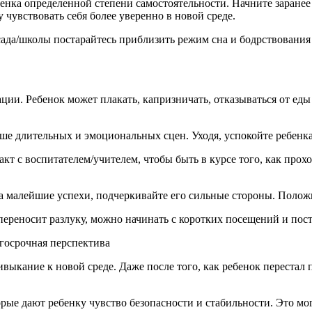
бенка определенной степени самостоятельности. Начните заранее
 чувствовать себя более уверенно в новой среде.
сада/школы постарайтесь приблизить режим сна и бодрствования 
ации. Ребенок может плакать, капризничать, отказываться от ед
е длительных и эмоциональных сцен. Уходя, успокойте ребенка и
кт с воспитателем/учителем, чтобы быть в курсе того, как про
а малейшие успехи, подчеркивайте его сильные стороны. Полож
переносит разлуку, можно начинать с коротких посещений и пост
лгосрочная перспектива
выкание к новой среде. Даже после того, как ребенок перестал 
ые дают ребенку чувство безопасности и стабильности. Это мо