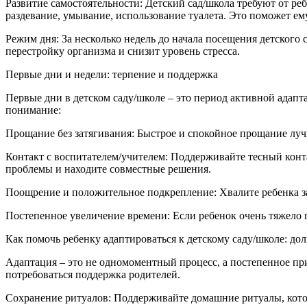
Развитие самостоятельности: Детский сад/школа требуют от ре
раздевание, умывание, использование туалета. Это поможет ему
Режим дня: За несколько недель до начала посещения детского 
перестройку организма и снизит уровень стресса.
Первые дни и недели: терпение и поддержка
Первые дни в детском саду/школе – это период активной адапт
понимание:
Прощание без затягивания: Быстрое и спокойное прощание лучш
Контакт с воспитателем/учителем: Поддерживайте тесный конта
проблемы и находите совместные решения.
Поощрение и положительное подкрепление: Хвалите ребенка з
Постепенное увеличение времени: Если ребенок очень тяжело 
Как помочь ребенку адаптироваться к детскому саду/школе: до
Адаптация – это не одномоментный процесс, а постепенное при
потребоваться поддержка родителей.
Сохранение ритуалов: Поддерживайте домашние ритуалы, котор