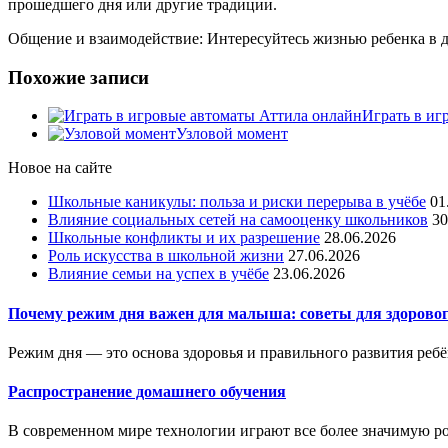
прошедшего дня или другие традиции.
Общение и взаимодействие: Интересуйтесь жизнью ребенка в д
Похожие записи
Играть в иг
Узловой момент
Новое на сайте
Школьные каникулы: польза и риски перерыва в учёбе
01
Влияние социальных сетей на самооценку школьников
30
Школьные конфликты и их разрешение
28.06.2026
Роль искусства в школьной жизни
27.06.2026
Влияние семьи на успех в учёбе
23.06.2026
Почему режим дня важен для малыша: советы для здоровог
Режим дня — это основа здоровья и правильного развития ребё
Распространение домашнего обучения
В современном мире технологии играют все более значимую рол