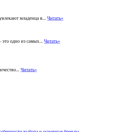
увлекают младенца в...
Читать»
 это одно из самых...
Читать»
ичество...
Читать»
собенности выбора и основные бренды