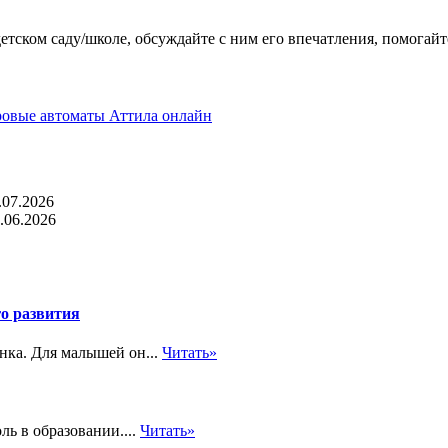
етском саду/школе, обсуждайте с ним его впечатления, помогай
ровые автоматы Аттила онлайн
.07.2026
.06.2026
о развития
нка. Для малышей он...
Читать»
ь в образовании....
Читать»