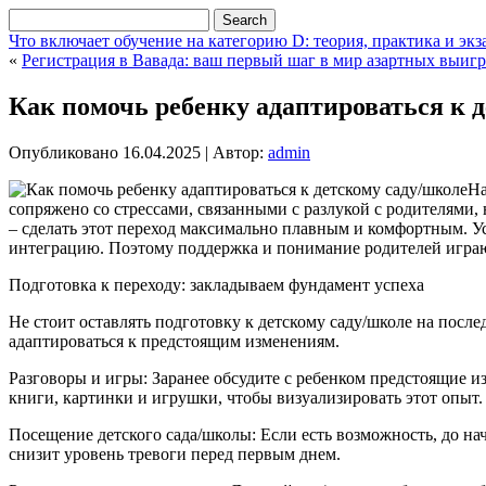
Что включает обучение на категорию D: теория, практика и эк
«
Регистрация в Вавада: ваш первый шаг в мир азартных выи
Как помочь ребенку адаптироваться к 
Опубликовано
16.04.2025
|
Автор:
admin
На
сопряжено со стрессами, связанными с разлукой с родителями
– сделать этот переход максимально плавным и комфортным. Ус
интеграцию. Поэтому поддержка и понимание родителей игра
Подготовка к переходу: закладываем фундамент успеха
Не стоит оставлять подготовку к детскому саду/школе на посл
адаптироваться к предстоящим изменениям.
Разговоры и игры: Заранее обсудите с ребенком предстоящие изм
книги, картинки и игрушки, чтобы визуализировать этот опыт.
Посещение детского сада/школы: Если есть возможность, до нач
снизит уровень тревоги перед первым днем.