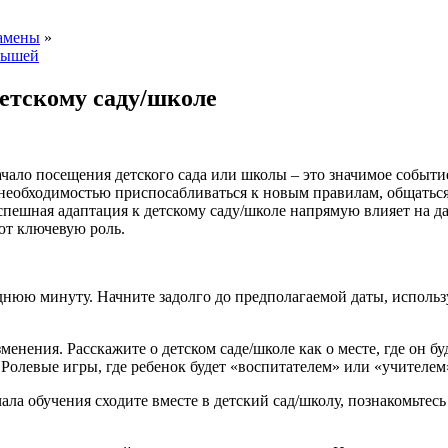
замены
»
грышей
детскому саду/школе
чало посещения детского сада или школы – это значимое событие
, необходимостью приспосабливаться к новым правилам, общатьс
пешная адаптация к детскому саду/школе напрямую влияет на да
ют ключевую роль.
еднюю минуту. Начните задолго до предполагаемой даты, исполь
енения. Расскажите о детском саде/школе как о месте, где он бу
 Ролевые игры, где ребенок будет «воспитателем» или «учителем
ала обучения сходите вместе в детский сад/школу, познакомьтес